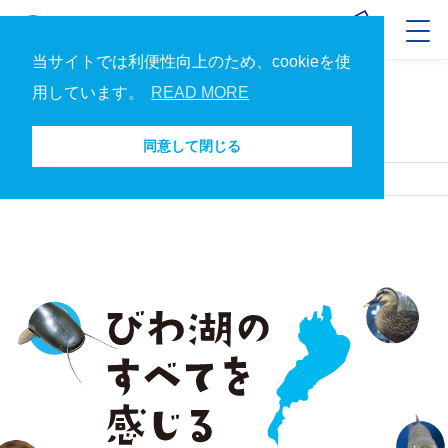
当サイトでは利便性向上のため、cookieを使
用しています。
READ MORE
琵琶湖博物館とは
琵琶湖博物館とはトップへ
同意して閉じる
コンセプト
ホーム
琵琶湖博物館とは