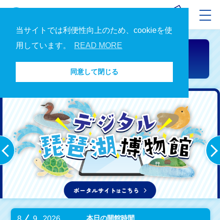
当サイトでは利便性向上のため、cookieを使
用しています。
READ MORE
開館日
アクセス
料金
同意して閉じる
本日の開館時間
8
9
2026