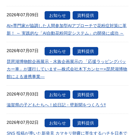
2026年07月09日
お知らせ
資料提供
AI×専門家が協調した人間参加型AIアプローチで花粉症対策に革
新！ ～ 実践的な「AI自動花粉同定システム」の開発に成功 ～
2026年07月07日
お知らせ
資料提供
琵琶湖博物館企画展示・水族企画展示の 「応援ラッピングパッ
カー車」が運行しています―株式会社木下カンセー×琵琶湖博物
館による連携事業―
2026年07月03日
お知らせ
資料提供
滋賀県の子どもたちへ！絵日記・壁新聞をつくろう‼
2026年07月02日
お知らせ
資料提供
SNS 投稿が導いた新発見 カマキリ卵嚢に寄生するハチを日本で