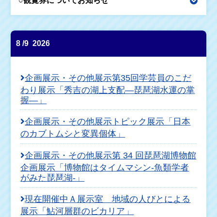
○観覧券についてお知らせ
8
9
2026
企画展示・その他展示
第35回学芸員のこだ
わり展示「秀吉の湖上支配―琵琶湖水運の掌
握―」
企画展示・その他展示
トピック展示「日本
のカブトムシと変異個体」
企画展示・その他展示
第 34 回琵琶湖博物館
企画展示「博物館はタイムマシン-魚類学者
がみた琵琶湖-」
現在開催中
Ａ展示室 地域の人びとによる
展示「鮎河層群のビカリア」