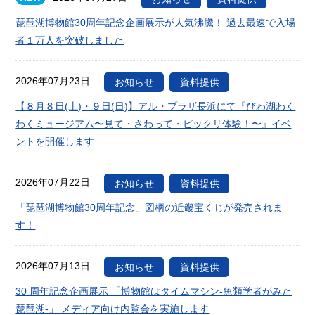
琵琶湖博物館30周年記念企画展示が人気沸騰！ 過去最速で入場
者１万人を突破しました
2026年07月23日
お知らせ
資料提供
【８月８日(土)・９日(日)】アル・プラザ長浜にて『びわ湖わく
わくミュージアム〜見て・さわって・ビックリ体験！〜』イベ
ントを開催します
2026年07月22日
お知らせ
資料提供
「琵琶湖博物館30周年記念」図柄の近畿宝くじが発売されま
す！
2026年07月13日
お知らせ
資料提供
30 周年記念企画展示 「博物館はタイムマシン-魚類学者がみた
琵琶湖-」 メディア向け内覧会を実施します