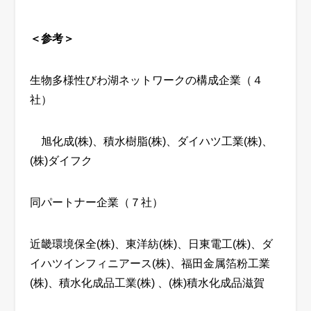
＜参考＞
生物多様性びわ湖ネットワークの構成企業（４
社）
旭化成
(
株
)
、積水樹脂
(
株
)
、ダイハツ工業
(
株
)
、
(
株
)
ダイフク
同パートナー企業（７社）
近畿環境保全
(
株
)
、東洋紡
(
株
)
、日東電工
(
株
)
、ダ
イハツインフィニアース
(
株
)
、福田金属箔粉工業
(
株
)、積水化成品工業(株) 、(株)積水化成品滋賀