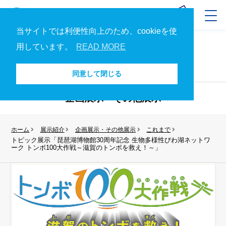
当サイトでは利便性向上のため、cookieを使
用しています。
READ MORE
展示紹介
展示紹介トップへ
同意して閉じる
企画展示・その他展示
ホーム
展示紹介
企画展示・その他展示
これまで
トピック展示「琵琶湖博物館30周年記念 生物多様性びわ湖ネットワ
ーク トンボ100大作戦～滋賀のトンボを救え！～」