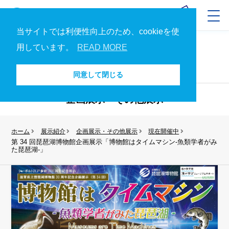
当サイトでは利便性向上のため、cookieを使
用しています。
READ MORE
展示紹介
展示紹介トップへ
同意して閉じる
企画展示・その他展示
ホーム
展示紹介
企画展示・その他展示
現在開催中
第 34 回琵琶湖博物館企画展示「博物館はタイムマシン-魚類学者がみ
た琵琶湖-」