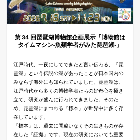
第 34 回琵琶湖博物館企画展示「博物館は
タイムマシン-魚類学者がみた琵琶湖-」
江戸時代、一夜にしてできたと言い伝わる、
『
琵
琶湖
』
という伝説の湖があったことが日本
国内の
みならず海外にも知られてい
まし
た。琵琶湖は、
江戸時代から多くの博物学者たちの
好奇心を掻き
立て、研究が盛んに行われてき
まし
た。
そのた
め、琵琶湖にまつわる
『
標本
』
が
世界中
に多く存
在してい
ます
。
『
標本
』
は、過去に間違いなくその生きものが存
在した
『
証拠
』
で
す
。現在の研究において
も重要