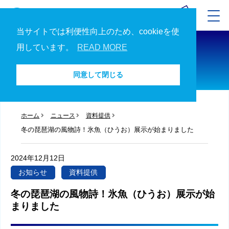
当サイトでは利便性向上のため、cookieを使
ニュース
用しています。
READ MORE
ニュース一覧へ
同意して閉じる
ホーム
ニュース
資料提供
冬の琵琶湖の風物詩！氷魚（ひうお）展示が始まりました
2024年12月12日
お知らせ
資料提供
冬の琵琶湖の風物詩！氷魚（ひうお）展示が始
まりました