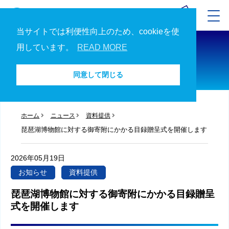
当サイトでは利便性向上のため、cookieを使
ニュース
用しています。
READ MORE
ニュース一覧へ
同意して閉じる
ホーム
ニュース
資料提供
琵琶湖博物館に対する御寄附にかかる目録贈呈式を開催します
2026年05月19日
お知らせ
資料提供
琵琶湖博物館に対する御寄附にかかる目録贈呈
式を開催します