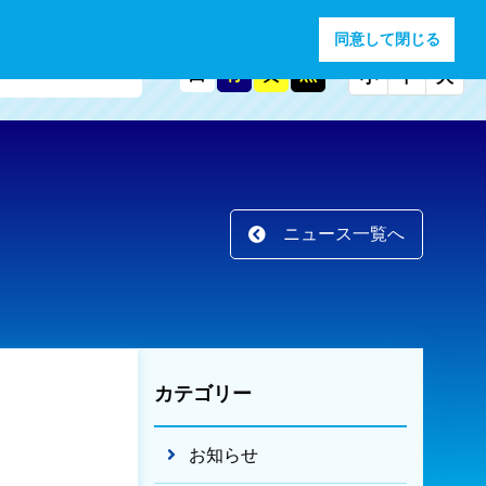
文字サイズ
同意して閉じる
背景色
トマップ
白
青
黄
黒
小
中
大
ニュース一覧へ
カテゴリー
お知らせ