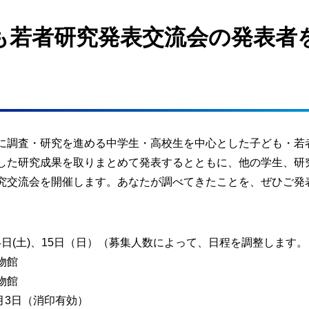
も若者研究発表交流会の発表者
に調査・研究を進める中学生・高校生を中心とした子ども・若
した研究成果を取りまとめて発表するとともに、他の学生、研
究交流会を開催します。あなたが調べてきたことを、ぜひご発
4
日
(
土
)
、
15
日（日）（募集人数によって、日程を調整します。
物館
物館
月
3
日（消印有効）