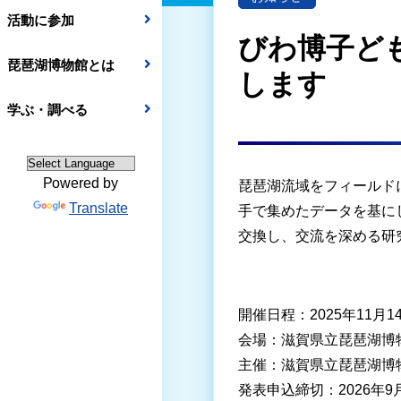
活動に参加
びわ博子ど
琵琶湖博物館とは
します
学ぶ・調べる
Powered by
琵琶湖流域をフィールド
Translate
手で集めたデータを基に
交換し、交流を深める研
開催日程：
2025
年
11
月
1
会場：滋賀県立琵琶湖博
主催：滋賀県立琵琶湖博
発表申込締切：
2026
年
9