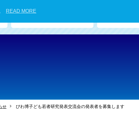
す。
READ MORE
びわ博サポーター
サイ
びわ博子ども若者研究発表交流会の発表者を募集します
らせ