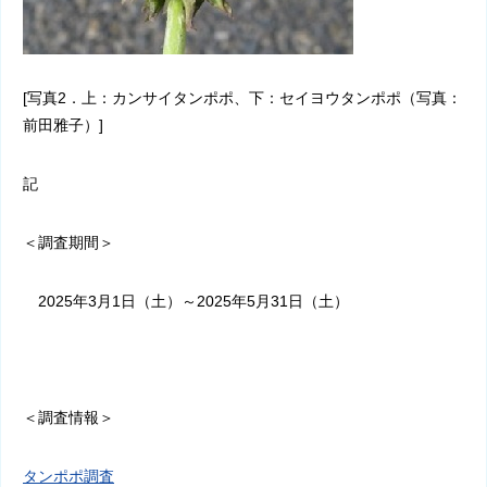
[写真2．上：カンサイタンポポ、下：セイヨウタンポポ（写真：
前田雅子）]
記
＜調査期間＞
2025
年
3
月
1
日（土）～
2025
年
5
月
31
日（土）
＜調査情報＞
タンポポ調査