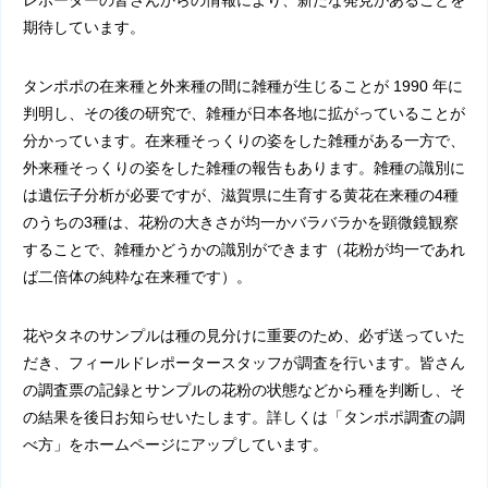
レポーターの皆さんからの情報により、新たな発見があることを
期待しています。
タンポポの在来種と外来種の間に雑種が生じることが
1990
年に
判明し、その後の研究で、雑種が日本各地に拡がっていることが
分かっています。在来種そっくりの姿をした雑種がある一方で、
外来種そっくりの姿をした雑種の報告もあります。雑種の識別に
は遺伝子分析が必要ですが、滋賀県に生育する黄花在来種の
4
種
のうちの
3
種は、花粉の大きさが均一かバラバラかを顕微鏡観察
することで、雑種かどうかの識別ができます（花粉が均一であれ
ば二倍体の純粋な在来種です）。
花やタネのサンプルは種の見分けに重要のため、必ず送っていた
だき、フィールドレポータースタッフが調査を行います。皆さん
の調査票の記録とサンプルの花粉の状態などから種を判断し、そ
の結果を後日お知らせいたします。詳しくは「タンポポ調査の調
べ方」をホームページにアップしています。